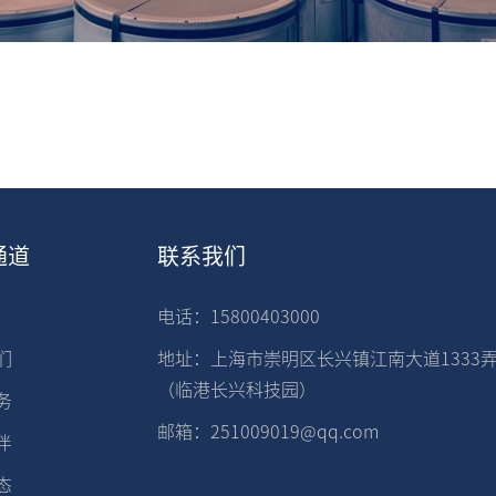
通道
联系我们
电话：15800403000
们
地址：上海市崇明区长兴镇江南大道1333弄
（临港长兴科技园）
务
邮箱：251009019@qq.com
伴
态