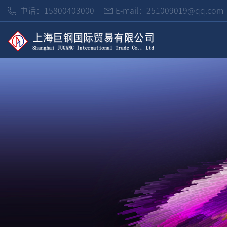
电话：15800403000
E-mail：251009019@qq.com