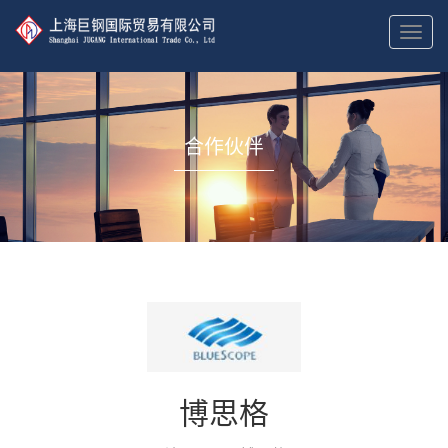
切
换
导
航
合作伙伴
博思格