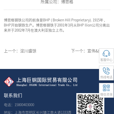
所属公司：博思格
博思格钢铁公司的前身是BHP ( Broken Hill Proprietary). 1915年 ,
BHP开始钢铁生产。博思格钢铁于2001年3月从BHP llion公司分离出
来并于2002年7月在澳大利亚独立上市。
上一个：
淀川盛馀
下一个：
宣伟&威士伯
客服中心
热线电话
微信咨询
联系我们
电话：15800403000
地址：上海市崇明区长兴镇江南大道1333弄