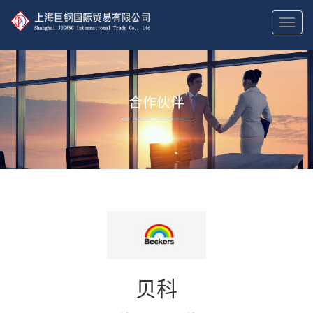
切
换
导
航
合作伙伴
贝科