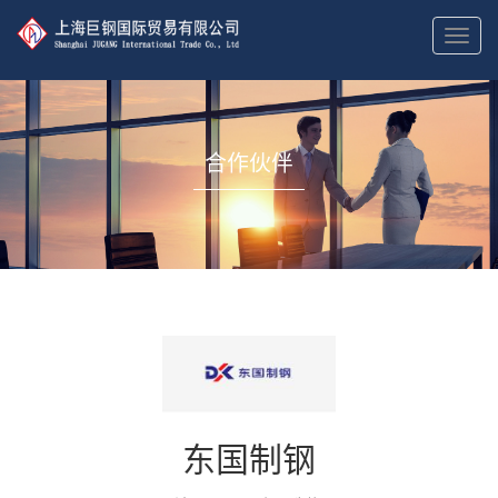
切
换
导
航
合作伙伴
东国制钢