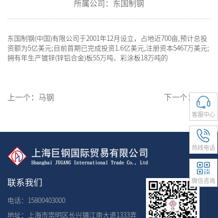
所属公司：东国制钢
东国制钢(中国)有限公司于2001年12月设立，占地近700亩,预计总投
资额为5亿美元;目前首期已完成投资1.6亿美元,注册资本5467万美元;
拥有年生产镀锌(锌铝合金)板55万吨、彩涂板18万吨的
上一个：
马钢
下一个：
烨辉
客服中心
热线电话
微信咨询
联系我们
电话：15800403000
地址：上海市崇明区长兴镇江南大道1333弄