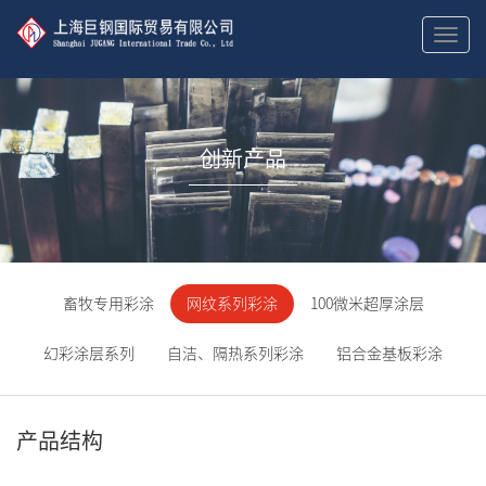
切
换
导
航
创新产品
畜牧专用彩涂
网纹系列彩涂
100微米超厚涂层
幻彩涂层系列
自洁、隔热系列彩涂
铝合金基板彩涂
产品结构